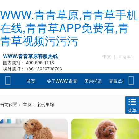
WWW.青青草原,青青草手机
在线,青青草APP免费看,青
青草视频污污污
WWW.青青草原客服热线
中文
|
English
国内拨打：
400-999-1113
境外拨打：
+86 18020732706
首页
关于WWW.青青
国内托运
青青草视频污
草原
污托运
当前位置：
首页
>
案例集锦
菜单