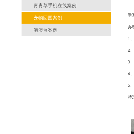
青青草手机在线案例
垂
宠物回国案例
办理
港澳台案例
1
2
3
4
5
特别
兔